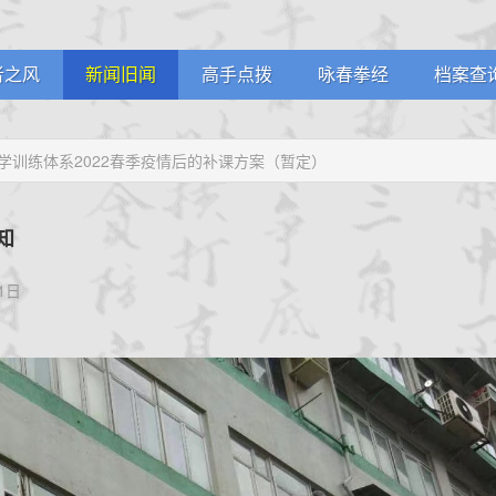
者之风
新闻旧闻
高手点拨
咏春拳经
档案查
堂剪影
武林掌故
名家论拳
学员档
学训练体系2022春季疫情后的补课方案（暂定）
员风采
通知公告
视频课堂
教练认
生堂记
拳馆认
知
1日