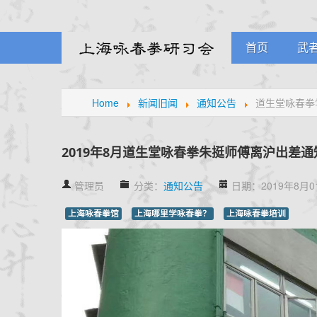
首页
武
课
Home
新闻旧闻
通知公告
道生堂咏春拳
学
元
2019年8月道生堂咏春拳朱挺师傅离沪出差通
管理员
分类：
通知公告
日期：2019年8月0
上海咏春拳馆
上海哪里学咏春拳？
上海咏春拳培训