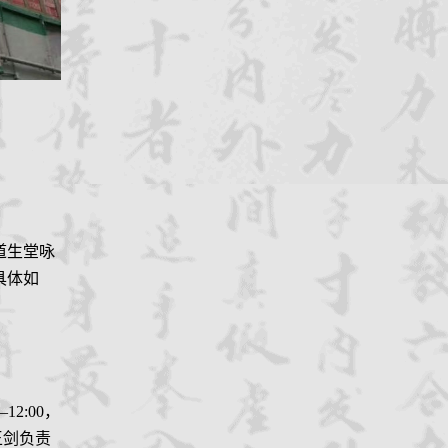
道生堂咏
具体如
—12:00，
王剑
负责