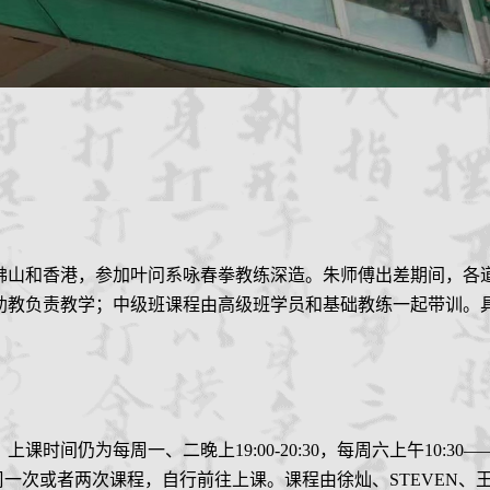
佛山和香港
，
参加叶问系咏春拳教练深造。朱师傅出差
期间
，各
助教负责教学；中级班课程由高级班学员和基础教练一起带训。
，上课时间
仍
为每周
一、
二晚上
19:00-20:30，
每周六上午
10:30—
周一次或者两次课程，自行前往上课。
课程由徐灿
、
STEVEN
、