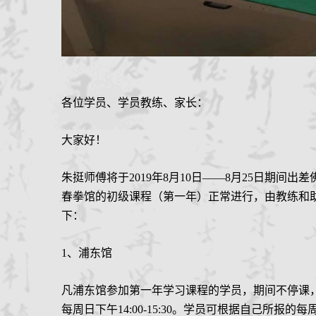
各位学员、学员教练、家长：
大家好！
朱挺师傅将于
2019年
8
月
1
0
日
——
8月25日期间
出差
春拳馆的初级
课程
（第一年）正常进行，由教练和
下：
1、浦东馆
凡浦东馆参加第一年学习课程的学员，期间不停课
每周日下午
14:00-15:30。
学员可根据自己所报的每