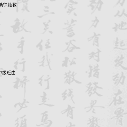
协助徐灿教
中级班由