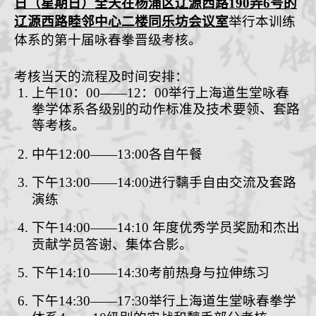
日（星期
日
）全天
在杨浦区辽源西路
190
弄
6
号的
辽源西路睦邻中心二楼
同乐坊
会议室
举行本
训练
体系的
第十届
咏春拳晋级考核。
考核当天的流程及时间安排：
上
午
1
0
：
00
——
12
：
00
举行上海道生堂咏春
拳学体系
各级别的动作标准及技术要领、套路
等考核。
中午
12:00
——
13:00
各自午餐
下午
1
3
:00
——
1
4
:00
进
行
黐手自由交流及套路
演练
下午
14:00
——
14:10
年度优秀学员奖励和杰出
贡献学员答谢、集体合影。
下午
14:10
——
14:30
考前热身与拉伸练习
下午
14:30
——
17:30
举行
上海道生堂咏春拳学