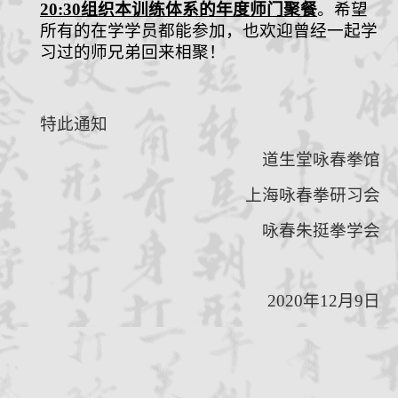
20:30
组织本
训练
体系的年度师门聚餐
。希望
所有的在学学员都能参加，也欢迎曾经一起学
习过的师兄弟回来相聚！
特此通知
道生堂咏春拳
馆
上海咏春拳研习会
咏春朱挺拳学会
2020
年
12
月
9
日