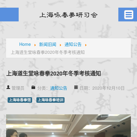
首页
武者之风
Home
新闻旧闻
通知公告
上海道生堂咏春拳2020年冬季考核通知
课堂剪影
学员风采
元生堂记
上海道生堂咏春拳2020年冬季考核通知
新闻旧闻
管理员
分类：
通知公告
日期：2020年12月10日
武林掌故
通知公告
上海咏春拳馆
上海咏春拳培训
高手点拨
名家论拳
视频课堂