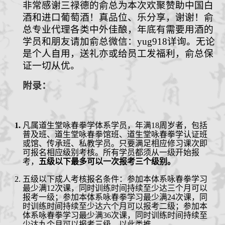
非常
感谢
三禄德的俞总为本次欢聚赞助中国白
酒和进口葡萄酒！真品位、乐分享，
谢谢！
俞
总专业代理各类中外佳酿，年底有需要用酒的
学员和朋友请加俞总微信：
yug918
详询。无论
是个人自用，送礼亦或给员工发福利，俞总保
证一切从优。
附录：
凡属道生堂咏春拳学体系学员，
年满
18周岁者，
包括
普及班、道生堂咏春拳馆班、道生堂咏春拳学认证班
或馆、传承班、私教学员
。
只要满足相应修习课次即
可报名相应级别考核。所有学员都须从一级开始报
考，
五级以下
最多可以一次报考三个级别。
五级以下
成人考核报名条件：参加本体系咏春拳学习
最少满
12
次课
，同时训练时间持续至少达三个月
可以
报考一级；参加本体系咏春拳学习最少满
24
次课
，同
时训练时间持续至少达六个月
可以报考二级；参加本
体系咏春拳学习最少满
36
次课
，同时训练时间持续至
少达九个月
可以报考三级，以此类推。