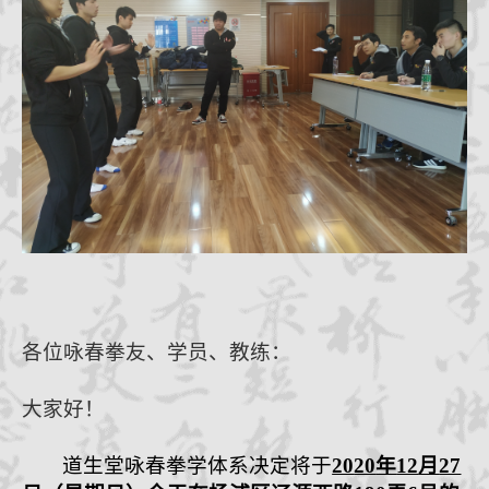
咏春拳经
档案查询
学员档案
教练认证
拳馆认证
报名学习
招生简章
体系制度
各位咏春拳友、学员、教练：
大家好！
道生堂咏春拳学体系
决定
将于
20
20
年
12
月
27