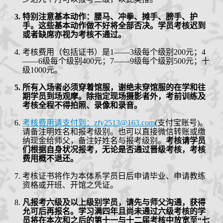
特别注意基本动作：腰马、冲拳、摊手、膀手、护
手。这些基本动作做不好将全部否决。
学员考核迟到
或者缺席亦视为考核不通过。
考核费用（包括证书）是
1——3级每个级别
200
元；
4
——6级每个级别400元；7——9级每个级别500元；十
级1000元。
所有入场者必须穿着馆服，谢绝未穿馆服的在学和往
期学员到场观摩。
除
指定
现场摄影者外，考前训练及
考核全程不得拍照、录像和录音。
考核费用请支付到：
zfy2513@163.com
(
支付宝账号
)
。
请
备
注明姓名和报考级别。也可以直接微信转账或缴
纳现金给师父
，备注好姓名与报考级别
。
考核请学员
们根据自身状况报考，无论是否通过晋级考核，考核
费用概不退还。
考核证书将作为本体系学员日后
申请毕业、申请教练
资格或
开班
、
开馆之凭证
。
凡报考六级及以上级别学员，请先与师父沟通，获得
允可后再报名。学习满四年且尚未通过六级考核的学
员将在本次和之后的第十一与十二届考核中放宽至
“七