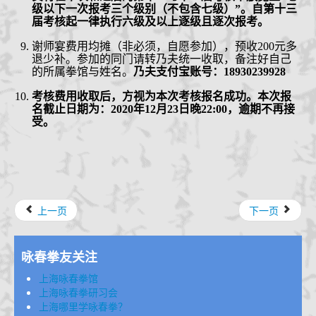
级以下一次报考三个级别（不包含七级）”。自第十三
届考核起一律执行六级及以上逐级且逐次报考。
谢师宴费用均摊（非必须，自愿参加），预收
200元多
退少补。参加的同门请转乃夫统一收取
，备注好自己
的所属拳馆与姓名
。
乃夫支付宝账号：
18930239928
考核费用收取后，方视为本次考核报名成功。
本次报
名截止日期为：
2020年12月23日晚22:00，逾期不再接
受。
上一页
下一页
咏春拳友关注
上海咏春拳馆
上海咏春拳研习会
上海哪里学咏春拳？