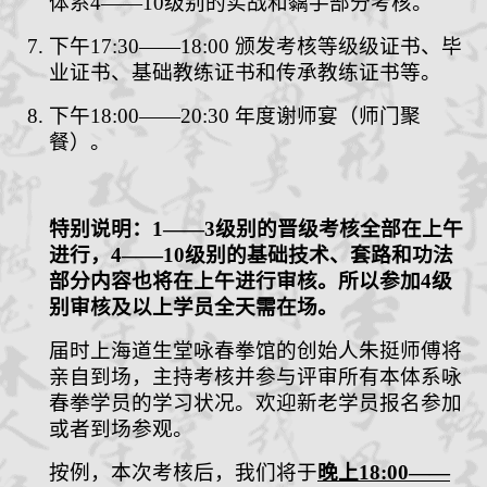
体系
4
——
10
级别的
实战和黐手部分
考核。
下午
17:30
——
18:00
颁发考核等级级证书、毕
业证书、基础教练证书和传承教练证书等。
下午
18:00
——
20:30
年度谢师宴（师门聚
餐）。
特别说明：
1
——
3
级别的晋级
考核全部在上午
进行，
4
——
10
级别的基础技术、套路和功法
部分内容也将在上午进行审核
。
所以参加
4
级
别审核及以上学员全天需在场。
届时上海道生堂咏春拳馆的创始人朱
挺
师傅将
亲自到场，主持考核并参与评审所有本体系咏
春拳学员的学习状况。欢迎新老学员报名参加
或者到场参观。
按例，
本次考核后，我们将于
晚上
18:
0
0
——